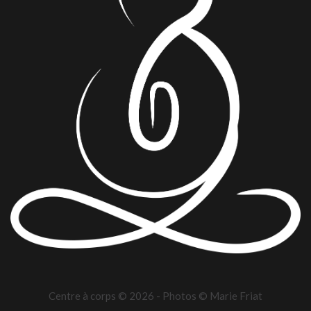
Centre à corps ©
2026
- Photos ©
Marie Friat